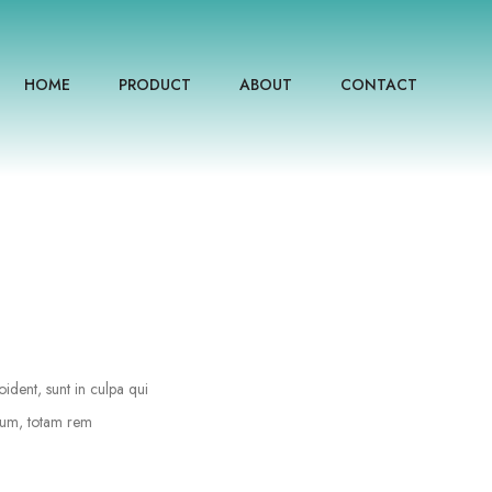
HOME
PRODUCT
ABOUT
CONTACT
oident, sunt in culpa qui
tium, totam rem