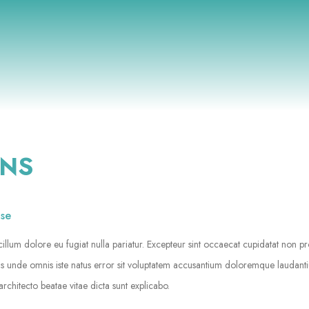
ONS
use
 cillum dolore eu fugiat nulla pariatur. Excepteur sint occaecat cupidatat non pr
iatis unde omnis iste natus error sit voluptatem accusantium doloremque laudan
architecto beatae vitae dicta sunt explicabo.