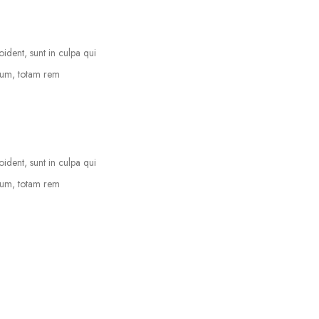
oident, sunt in culpa qui
tium, totam rem
oident, sunt in culpa qui
tium, totam rem